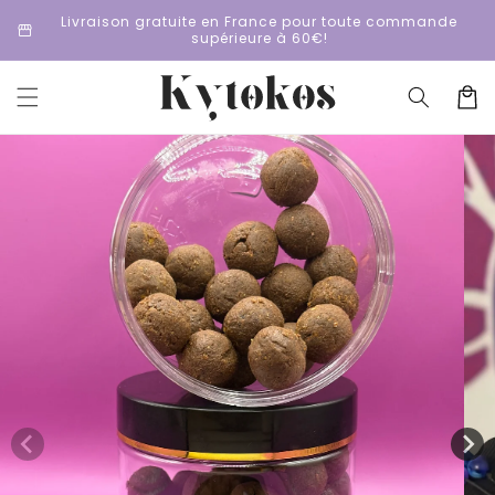
et
Livraison gratuite en France pour toute commande
passer
storefront
st
supérieure à 60€!
au
contenu
Panier
Passer aux
informations
produits