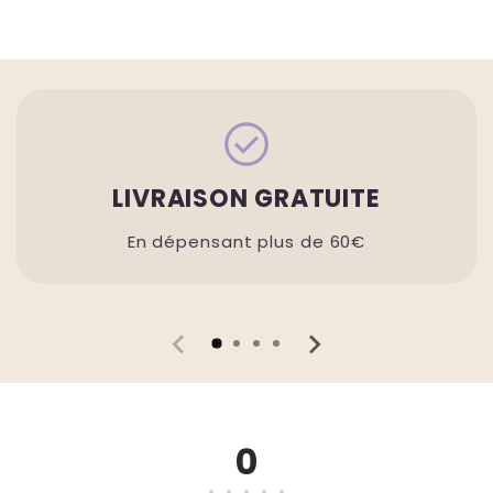
check_circle
LIVRAISON GRATUITE
En dépensant plus de 60€
0