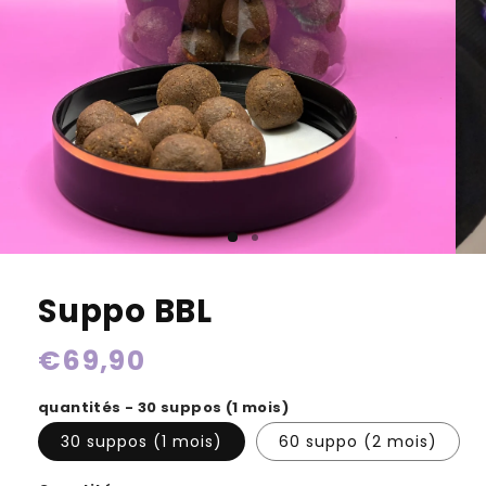
Suppo BBL
Prix
€69,90
habituel
quantités - 30 suppos (1 mois)
30 suppos (1 mois)
60 suppo (2 mois)