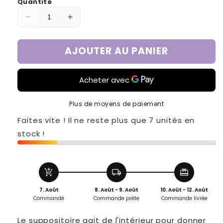
Quantité
Réduire
Augmenter
la
la
quantité
quantité
AJOUTER AU PANIER
de
de
Suppo
Suppo
BBL
BBL
Plus de moyens de paiement
Faites vite ! Il ne reste plus que 7 unités en
stock !
add_shopping_cart
local_shipping
redeem
7. Août
8. Août - 9. Août
10. Août - 12. Août
Commandé
Commande prête
Commande livrée
Le suppositoire agit de l'intérieur pour donner