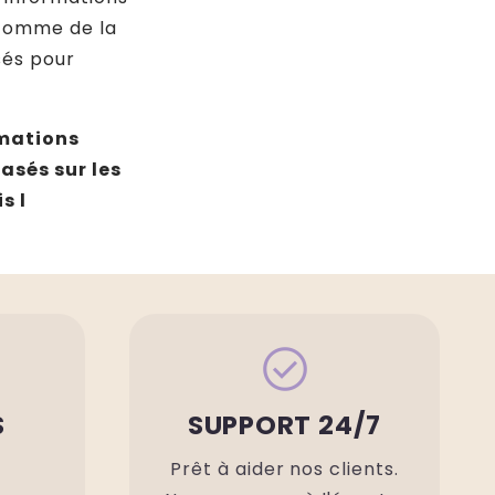
 comme de la
isés pour
rmations
asés sur les
s l
check_circle
S
SUPPORT 24/7
S
Prêt à aider nos clients.