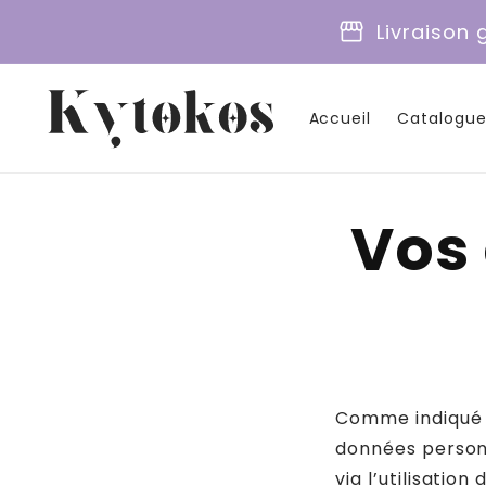
et
passer
storefront
Livraison
au
contenu
Accueil
Catalogu
Vos 
Comme indiqué d
données personn
via l’utilisatio