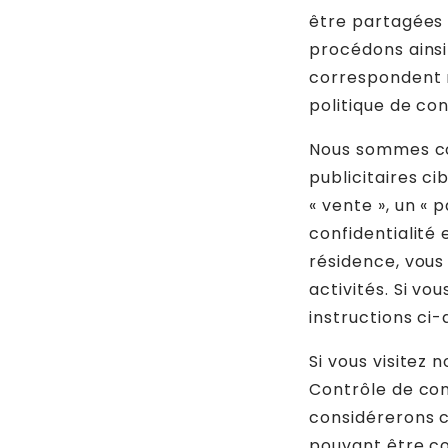
être partagées 
procédons ainsi 
correspondent m
politique de con
Nous sommes co
publicitaires c
« vente », un « p
confidentialité 
résidence, vous
activités. Si vo
instructions ci-
Si vous visitez
Contrôle de conf
considérerons 
pouvant être co