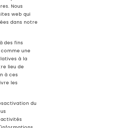
ires. Nous
sites web qui
lées dans notre
 des fins
ré comme une
latives à la
re lieu de
n à ces
ivre les
ésactivation du
ous
activités
'informations