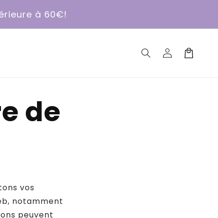
érieure à 60€!
Connexion
Panier
re de
tons vos
 web, notamment
tions peuvent