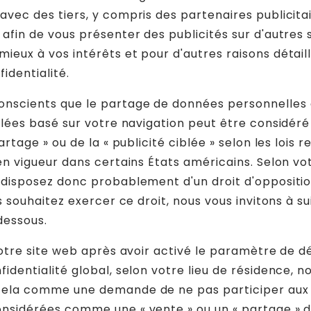
avec des tiers, y compris des partenaires publicita
afin de vous présenter des publicités sur d'autres 
ieux à vos intérêts et pour d'autres raisons détail
fidentialité.
nscients que le partage de données personnelles à
iblées basé sur votre navigation peut être considé
artage » ou de la « publicité ciblée » selon les lois re
en vigueur dans certains États américains. Selon vot
 disposez donc probablement d'un droit d'oppositio
us souhaitez exercer ce droit, nous vous invitons à su
dessous.
 notre site web après avoir activé le paramètre de d
identialité global, selon votre lieu de résidence, n
cela comme une demande de ne pas participer aux 
nsidérées comme une « vente » ou un « partage » d