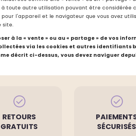
 à toute autre utilisation pouvant être considérée
, pour l'appareil et le navigateur que vous avez util
 site.
ser à la « vente » ou au « partage » de vos info
llectées via les cookies et autres identifiants b
me décrit ci-dessus, vous devez naviguer depui
check_circle
check_circle
RETOURS
PAIEMENT
GRATUITS
SÉCURISÉ