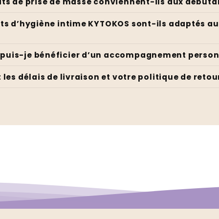
its de prise de masse conviennent-ils aux débuta
E-mail
S'abonner
its d’hygiène intime KYTOKOS sont-ils adaptés a
puis-je bénéficier d’un accompagnement person
 les délais de livraison et votre politique de retou