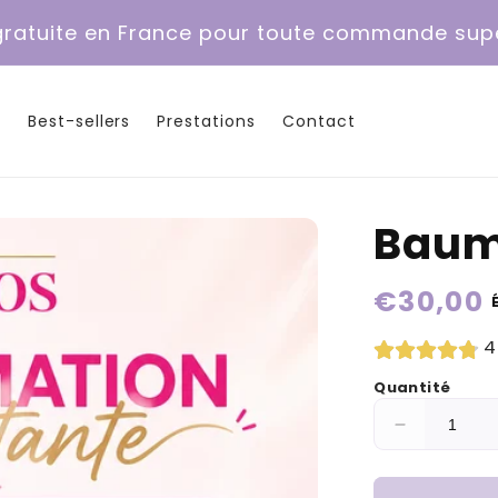
 gratuite en France pour toute commande sup
e
Best-sellers
Prestations
Contact
Baume
Prix
€30,00
habituel
4
Quantité
Réduire
la
quantité