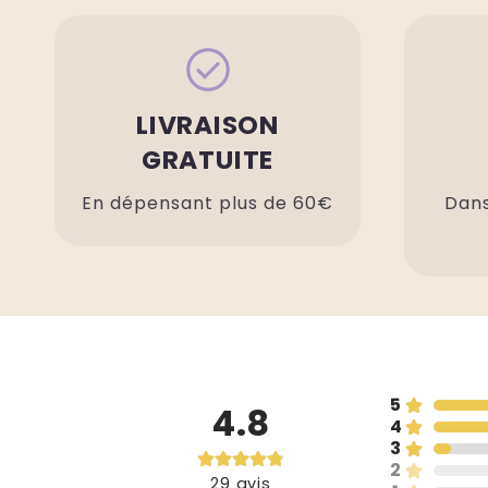
check_circle
LIVRAISON
GRATUITE
En dépensant plus de 60€
Dans
5
4.8
4
3
2
29
avis