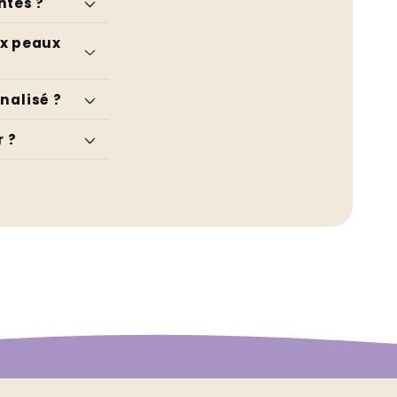
ntes ?
ux peaux
nalisé ?
r ?