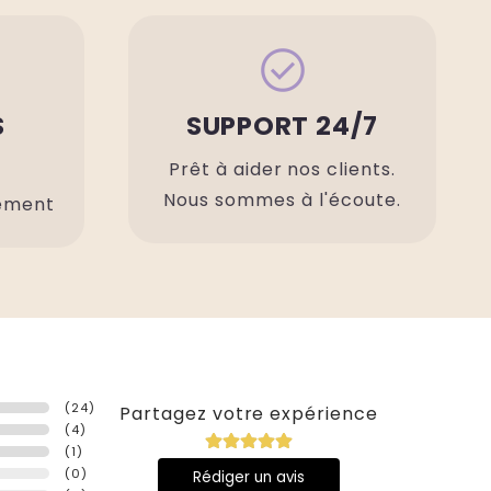
check_circle
S
SUPPORT 24/7
S
Prêt à aider nos clients.
Nous sommes à l'écoute.
lement
(
24
)
Partagez votre expérience
(
4
)
(
1
)
(
0
)
Rédiger un avis