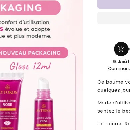
de
Baume
à
lèvre
rose
add_shopping_cart
9. Août
Comman
Ce baume vou
quelques jour
Mode d'utili
sentez le be
ce baume Ren