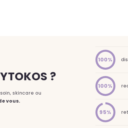
100%
di
KYTOKOS ?
100%
re
soin, skincare ou
de vous.
95%
re