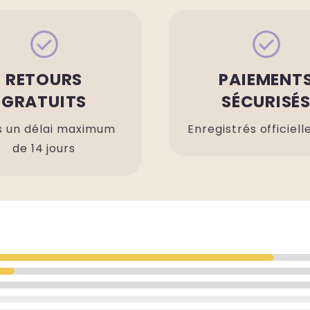
check_circle
check_circle
RETOURS
PAIEMENT
GRATUITS
SÉCURISÉ
 un délai maximum
Enregistrés officiel
de 14 jours