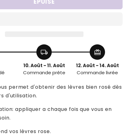
ÉPUISÉ
de
Baume
à
lèvre
rose
local_shipping
redeem
10. Août - 11. Août
12. Août - 14. Août
dé
Commande prête
Commande livrée
s permet d'obtenir des lèvres bien rosé dès
s d'utilisation.
sation: appliquer a chaque fois que vous en
soin.
d vos lèvres rose.