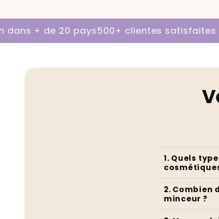
e 20 pays
500+ clientes satisfaites | 100% de r
V
1. Quels typ
cosmétiques
2. Combien d
minceur ?