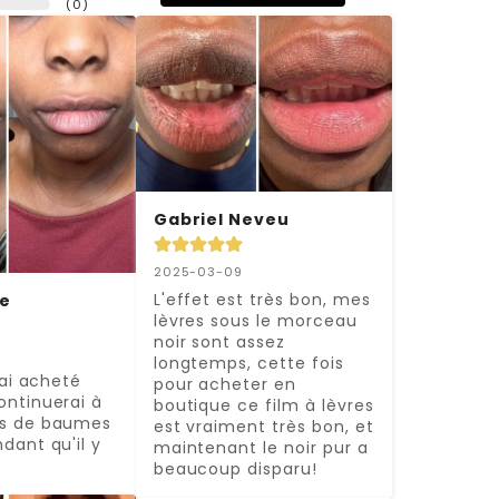
(
0
)
Gabriel Neveu
2025-03-09
L'effet est très bon, mes 
re
lèvres sous le morceau 
noir sont assez 
longtemps, cette fois 
'ai acheté 
pour acheter en 
ntinuerai à 
boutique ce film à lèvres 
s de baumes 
est vraiment très bon, et 
dant qu'il y 
maintenant le noir pur a 
beaucoup disparu!