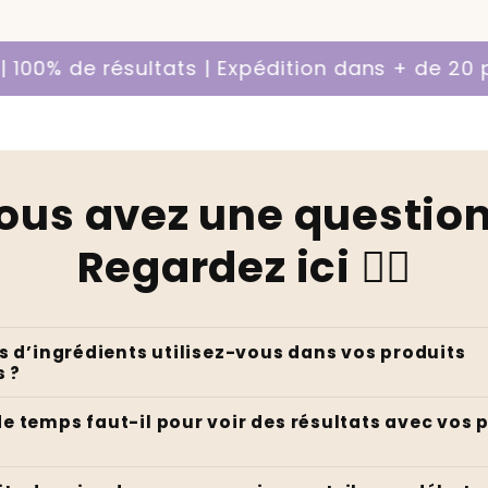
ésultats | Expédition dans + de 20 pays
500+ cl
ous avez une question
Regardez ici 👇🏻
es d’ingrédients utilisez-vous dans vos produits
 ?
e temps faut-il pour voir des résultats avec vos 
Inscrivez-vous à notre Newsletter pour bénéficier de remises spéciales et d'offres exclusives.