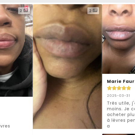
2
2
Marie Fau
2025-03-31
Très utile, j
moins. Je co
acheter plu
à lèvres pen
a
vres 