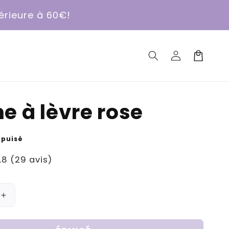
érieure à 60€!
Connexion
Panier
 à lèvre rose
Épuisé
.8 (29 avis)
Augmenter
la
quantité