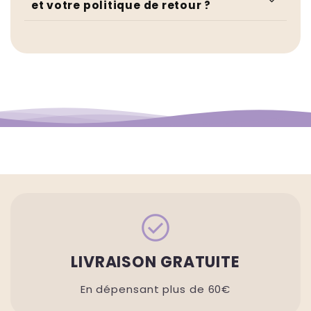
et votre politique de retour ?
check_circle
LIVRAISON GRATUITE
En dépensant plus de 60€