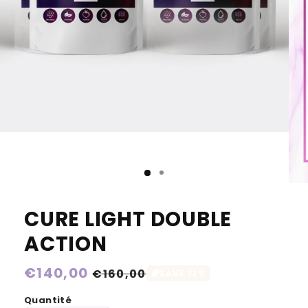
CURE LIGHT DOUBLE
ACTION
Prix
€140,00
Prix
€160,00
SAVE 12%
habituel
soldé
Quantité