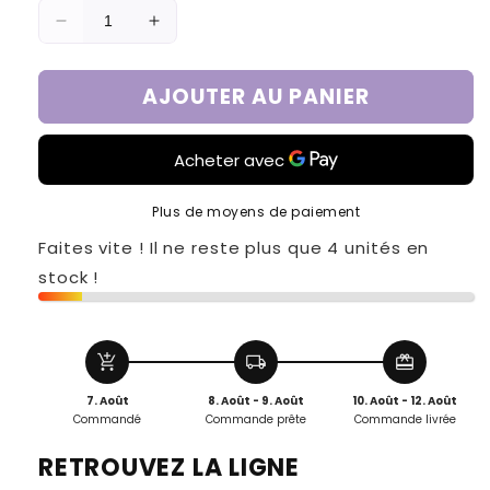
Réduire
Augmenter
la
la
quantité
quantité
AJOUTER AU PANIER
de
de
CURE
CURE
LIGHT
LIGHT
DOUBLE
DOUBLE
ACTION
ACTION
Plus de moyens de paiement
Faites vite ! Il ne reste plus que 4 unités en
stock !
add_shopping_cart
local_shipping
redeem
7. Août
8. Août - 9. Août
10. Août - 12. Août
Commandé
Commande prête
Commande livrée
RETROUVEZ LA LIGNE